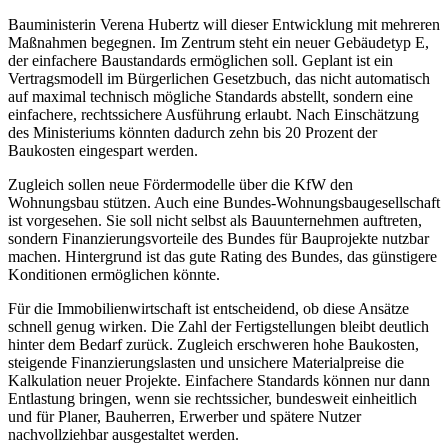
Bauministerin Verena Hubertz will dieser Entwicklung mit mehreren
Maßnahmen begegnen. Im Zentrum steht ein neuer Gebäudetyp E,
der einfachere Baustandards ermöglichen soll. Geplant ist ein
Vertragsmodell im Bürgerlichen Gesetzbuch, das nicht automatisch
auf maximal technisch mögliche Standards abstellt, sondern eine
einfachere, rechtssichere Ausführung erlaubt. Nach Einschätzung
des Ministeriums könnten dadurch zehn bis 20 Prozent der
Baukosten eingespart werden.
Zugleich sollen neue Fördermodelle über die KfW den
Wohnungsbau stützen. Auch eine Bundes-Wohnungsbaugesellschaft
ist vorgesehen. Sie soll nicht selbst als Bauunternehmen auftreten,
sondern Finanzierungsvorteile des Bundes für Bauprojekte nutzbar
machen. Hintergrund ist das gute Rating des Bundes, das günstigere
Konditionen ermöglichen könnte.
Für die Immobilienwirtschaft ist entscheidend, ob diese Ansätze
schnell genug wirken. Die Zahl der Fertigstellungen bleibt deutlich
hinter dem Bedarf zurück. Zugleich erschweren hohe Baukosten,
steigende Finanzierungslasten und unsichere Materialpreise die
Kalkulation neuer Projekte. Einfachere Standards können nur dann
Entlastung bringen, wenn sie rechtssicher, bundesweit einheitlich
und für Planer, Bauherren, Erwerber und spätere Nutzer
nachvollziehbar ausgestaltet werden.