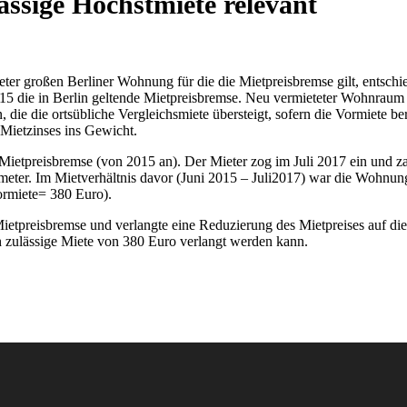
ässige Höchstmiete relevant
eter großen Berliner Wohnung für die die Mietpreisbremse gilt, entsc
2015 die in Berlin geltende Mietpreisbremse. Neu vermieteter Wohnraum d
 die die ortsübliche Vergleichsmiete übersteigt, sofern die Vormiete be
 Mietzinses ins Gewicht.
Mietpreisbremse (von 2015 an). Der Mieter zog im Juli 2017 ein und z
tmeter. Im Mietverhältnis davor (Juni 2015 – Juli2017) war die Wohnun
ormiete= 380 Euro).
ietpreisbremse und verlangte eine Reduzierung des Mietpreises auf die
ich zulässige Miete von 380 Euro verlangt werden kann.