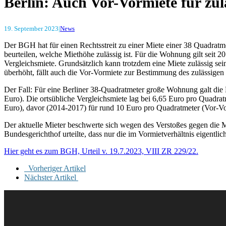
Berlin: Auch Vor-Vormiete für zul
19. September 2023
|
News
Der BGH hat für einen Rechtsstreit zu einer Miete einer 38 Quadratm
beurteilen, welche Miethöhe zulässig ist. Für die Wohnung gilt seit 
Vergleichsmiete. Grundsätzlich kann trotzdem eine Miete zulässig sein,
überhöht, fällt auch die Vor-Vormiete zur Bestimmung des zulässigen
Der Fall: Für eine Berliner 38-Quadratmeter große Wohnung galt die 
Euro). Die ortsübliche Vergleichsmiete lag bei 6,65 Euro pro Quadra
Euro), davor (2014-2017) für rund 10 Euro pro Quadratmeter (Vor-V
Der aktuelle Mieter beschwerte sich wegen des Verstoßes gegen die M
Bundesgerichthof urteilte, dass nur die im Vormietverhältnis eigentl
Hier geht es zum BGH, Urteil v. 19.7.2023, VIII ZR 229/22.
Vorheriger Artikel
Nächster Artikel