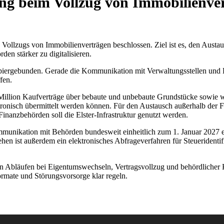
rung beim Vollzug von Immobilienve
s Vollzugs von Immobilienverträgen beschlossen. Ziel ist es, den Au
en stärker zu digitalisieren.
papiergebunden. Gerade die Kommunikation mit Verwaltungsstellen un
fen.
ne Million Kaufverträge über bebaute und unbebaute Grundstücke sowie
nisch übermittelt werden können. Für den Austausch außerhalb der Fina
nanzbehörden soll die Elster-Infrastruktur genutzt werden.
munikation mit Behörden bundesweit einheitlich zum 1. Januar 2027 
sehen ist außerdem ein elektronisches Abfrageverfahren für Steueride
n Abläufen bei Eigentumswechseln, Vertragsvollzug und behördlicher 
rmate und Störungsvorsorge klar regeln.