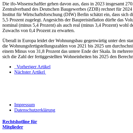
Die ifo-Wissenschaftler gehen davon aus, dass in 2023 insgesamt 27
Zentralverband des Deutschen Baugewerbes (ZDB) rechnet für 2024 b
Institut für Wirtschaftsforschung (DIW) Berlin schätzt ein, dass s
5,5 Prozent zugelegt. Angesichts der Baupreisinflation dürfte das 
nominal (minus 5,4 Prozent) als auch real (minus 3,4 Prozent) wohl d
Zuwachs von 0,4 Prozent zu erwarten.
Überall in Europa leidet der Wohnungsbau gegenwärtig unter den st
die Wohnungsfertigstellungszahlen von 2021 bis 2025 um durchschnit
einem Minus von 31,8 Prozent das untere Ende der Skala. In mehreren 
sich die Zahl der fertiggestellten Wohneinheiten bis 2025 den Berec
Vorheriger Artikel
Nächster Artikel
Impressum
Datenschutzerklärung
Rechtshotline für
Mitglieder