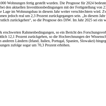
0.000 Wohnungen fertig gestellt wurden. Die Prognose für 2024 bedeut
ei den aktuellen Investitionsbedingungen mit der Fertigstellung vo
ich die Lage im Wohnungsbau in diesem Jahr weiter verschlechtern wi
Volumen jedoch real um 2,3 Prozent zurückgegangen sein. „In diesem Ja
eutlich zurückgehen“, so die Prognose des DIW. Im Jahr 2025 sei ein w
ark erschwerten Rahmenbedingungen, so ein Bericht des Forschungsver
tlich 12,1 Prozent zurückgehen, so die Hochrechnungen der Wissensch
anderen Ländern (Irland, Italien, Portugal, Spanien, Slowakei) hingeg
hnungen zufolge sogar um 70,3 Prozent erhöhen.