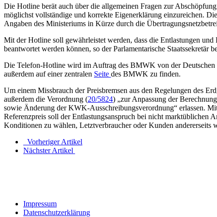
Die Hotline berät auch über die allgemeinen Fragen zur Abschöpfung
möglichst vollständige und korrekte Eigenerklärung einzureichen. Di
Angaben des Ministeriums in Kürze durch die Übertragungsnetzbetreibe
Mit der Hotline soll gewährleistet werden, dass die Entlastungen u
beantwortet werden können, so der Parlamentarische Staatssekretär b
Die Telefon-Hotline wird im Auftrag des BMWK von der Deutschen E
außerdem auf einer zentralen
Seite
des BMWK zu finden.
Um einem Missbrauch der Preisbremsen aus den Regelungen des Er
außerdem die Verordnung (
20/5824
) „zur Anpassung der Berechnung
sowie Änderung der KWK-Ausschreibungsverordnung“ erlassen. Mit de
Referenzpreis soll der Entlastungsanspruch bei nicht marktüblichen Ar
Konditionen zu wählen, Letztverbraucher oder Kunden andererseits we
Vorheriger Artikel
Nächster Artikel
Impressum
Datenschutzerklärung