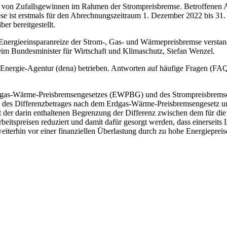
 von Zufallsgewinnen im Rahmen der Strompreisbremse. Betroffenen An
ese ist erstmals für den Abrechnungszeitraum 1. Dezember 2022 bis 31
r bereitgestellt.
nd Energieeinsparanreize der Strom-, Gas- und Wärmepreisbremse verst
eim Bundesminister für Wirtschaft und Klimaschutz, Stefan Wenzel.
nergie-Agentur (dena) betrieben. Antworten auf häufige Fragen (FAQ
dgas-Wärme-Preisbremsengesetzes (EWPBG) und des Strompreisbremse
 des Differenzbetrages nach dem Erdgas-Wärme-Preisbremsengesetz 
r darin enthaltenen Begrenzung der Differenz zwischen dem für die B
beitspreisen reduziert und damit dafür gesorgt werden, dass einerseits
iterhin vor einer finanziellen Überlastung durch zu hohe Energiepreis