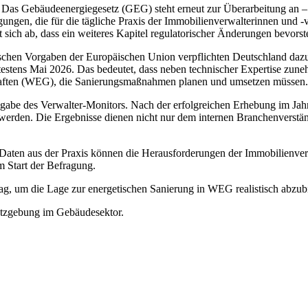
 Das Gebäudeenergiegesetz (GEG) steht erneut zur Überarbeitung an – nu
ngen, die für die tägliche Praxis der Immobilienverwalterinnen und -ve
sich ab, dass ein weiteres Kapitel regulatorischer Änderungen bevorst
ischen Vorgaben der Europäischen Union verpflichten Deutschland dazu
testens Mai 2026. Das bedeutet, dass neben technischer Expertise zun
aften (WEG), die Sanierungsmaßnahmen planen und umsetzen müssen.
sgabe des Verwalter-Monitors. Nach der erfolgreichen Erhebung im Jahr
den. Die Ergebnisse dienen nicht nur dem internen Branchenverständnis
 Daten aus der Praxis können die Herausforderungen der Immobilienve
m Start der Befragung.
rag, um die Lage zur energetischen Sanierung in WEG realistisch abzub
setzgebung im Gebäudesektor.