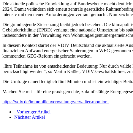
Die aktuelle politische Entwicklung auf Bundesebene macht deutlich:
2024. Damit verändern sich erneut zentrale gesetzliche Rahmenbedingu
intensiv mit den neuen Anforderungen vertraut gemacht. Nun zeichnet 
Die grundlegende Zielsetzung bleibt jedoch bestehen: Die klimapolit
Gebäuderichtlinie (EPBD) verlangt eine nationale Umsetzung bis spä
insbesondere in der Verwaltung von Wohnungseigentümergemeinsch
In diesem Kontext startet der VDIV Deutschland die aktualisierte Au
finanziellen Aufwand energetischer Sanierungen in WEG gewonnen wer
kommenden GEG-Reform eingebracht werden.
„Ihre Teilnahme ist von entscheidender Bedeutung: Nur durch valide
berücksichtigt werden“, so Martin Kaßler, VDIV-Geschäftsführer, zu
Die Umfrage dauert lediglich fünf Minuten und ist ein wichtiger Beit
Machen Sie mit – für eine praxisgerechte, zukunftsfähige Energiege
https://vdiv.de/immobilienverwaltung/verwalter-monitor
Vorheriger Artikel
Nächster Artikel