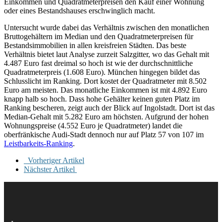
Einkommen und Quadratmeterpreisen den Kauf einer Wohnung
oder eines Bestandshauses erschwinglich macht.
Untersucht wurde dabei das Verhältnis zwischen den monatlichen
Bruttogehältern im Median und den Quadratmeterpreisen für
Bestandsimmobilien in allen kreisfreien Städten. Das beste
Verhältnis bietet laut Analyse zurzeit Salzgitter, wo das Gehalt mit
4.487 Euro fast dreimal so hoch ist wie der durchschnittliche
Quadratmeterpreis (1.608 Euro). München hingegen bildet das
Schlusslicht im Ranking. Dort kostet der Quadratmeter mit 8.502
Euro am meisten. Das monatliche Einkommen ist mit 4.892 Euro
knapp halb so hoch. Dass hohe Gehälter keinen guten Platz im
Ranking bescheren, zeigt auch der Blick auf Ingolstadt. Dort ist das
Median-Gehalt mit 5.282 Euro am höchsten. Aufgrund der hohen
Wohnungspreise (4.552 Euro je Quadratmeter) landet die
oberfränkische Audi-Stadt dennoch nur auf Platz 57 von 107 im
Leistbarkeits-Ranking
.
Vorheriger Artikel
Nächster Artikel