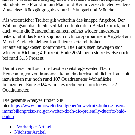
Standorte wie Frankfurt am Main und Berlin verzeichneten weitere
Zuwächse. Rückgänge gab es nur in Stuttgart und München.
Als wesentlicher Treiber gilt weiterhin das knappe Angebot. Der
Wohnungsneubau bleibt seit Jahren hinter dem Bedarf zurück, und
auch wenn die Baugenehmigungen zuletzt wieder angezogen
haben, führt das kurzfristig noch nicht zu spürbar mehr Angebot am
Markt. Zugleich bleiben Kaufinteressierte mit hohen
Finanzierungskosten konfrontiert. Die Bauzinsen bewegen sich
wieder in Richtung 4 Prozent; Ende 2024 lagen sie zeitweise noch
bei rund 3,15 Prozent.
Damit verschärft sich die Leistbarkeitsfrage weiter. Nach
Berechnungen von immowelt kann ein durchschnittlicher Haushalt
inzwischen nur noch rund 107 Quadratmeter Wohnfläche
finanzieren. Ende 2024 waren es rechnerisch noch etwa 122
Quadratmeter.
Die gesamte Analyse finden Sie
hier:
https://www.immowelt.de/ratgeber/news/trotz-hoher-zinsen-
immobilienpreise-steigen-weiter-doch-die-preisrally-duerfte-bald-
enden
Vorheriger Artikel
Nächster Artikel