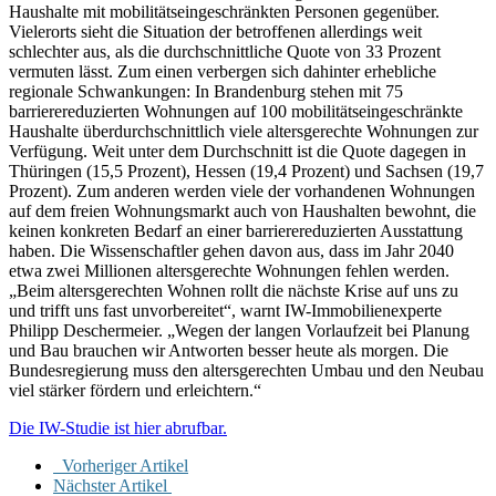
Haushalte mit mobilitätseingeschränkten Personen gegenüber.
Vielerorts sieht die Situation der betroffenen allerdings weit
schlechter aus, als die durchschnittliche Quote von 33 Prozent
vermuten lässt. Zum einen verbergen sich dahinter erhebliche
regionale Schwankungen: In Brandenburg stehen mit 75
barrierereduzierten Wohnungen auf 100 mobilitätseingeschränkte
Haushalte überdurchschnittlich viele altersgerechte Wohnungen zur
Verfügung. Weit unter dem Durchschnitt ist die Quote dagegen in
Thüringen (15,5 Prozent), Hessen (19,4 Prozent) und Sachsen (19,7
Prozent). Zum anderen werden viele der vorhandenen Wohnungen
auf dem freien Wohnungsmarkt auch von Haushalten bewohnt, die
keinen konkreten Bedarf an einer barrierereduzierten Ausstattung
haben. Die Wissenschaftler gehen davon aus, dass im Jahr 2040
etwa zwei Millionen altersgerechte Wohnungen fehlen werden.
„Beim altersgerechten Wohnen rollt die nächste Krise auf uns zu
und trifft uns fast unvorbereitet“, warnt IW-Immobilienexperte
Philipp Deschermeier. „Wegen der langen Vorlaufzeit bei Planung
und Bau brauchen wir Antworten besser heute als morgen. Die
Bundesregierung muss den altersgerechten Umbau und den Neubau
viel stärker fördern und erleichtern.“
Die IW-Studie ist hier abrufbar.
Vorheriger Artikel
Nächster Artikel