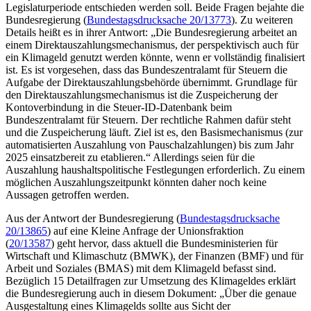
Legislaturperiode entschieden werden soll. Beide Fragen bejahte die
Bundesregierung (
Bundestagsdrucksache 20/13773
). Zu weiteren
Details heißt es in ihrer Antwort: „Die Bundesregierung arbeitet an
einem Direktauszahlungsmechanismus, der perspektivisch auch für
ein Klimageld genutzt werden könnte, wenn er vollständig finalisiert
ist. Es ist vorgesehen, dass das Bundeszentralamt für Steuern die
Aufgabe der Direktauszahlungsbehörde übernimmt. Grundlage für
den Direktauszahlungsmechanismus ist die Zuspeicherung der
Kontoverbindung in die Steuer-ID-Datenbank beim
Bundeszentralamt für Steuern. Der rechtliche Rahmen dafür steht
und die Zuspeicherung läuft. Ziel ist es, den Basismechanismus (zur
automatisierten Auszahlung von Pauschalzahlungen) bis zum Jahr
2025 einsatzbereit zu etablieren.“ Allerdings seien für die
Auszahlung haushaltspolitische Festlegungen erforderlich. Zu einem
möglichen Auszahlungszeitpunkt könnten daher noch keine
Aussagen getroffen werden.
Aus der Antwort der Bundesregierung (
Bundestagsdrucksache
20/13865
) auf eine Kleine Anfrage der Unionsfraktion
(
20/13587
) geht hervor, dass aktuell die Bundesministerien für
Wirtschaft und Klimaschutz (BMWK), der Finanzen (BMF) und für
Arbeit und Soziales (BMAS) mit dem Klimageld befasst sind.
Bezüglich 15 Detailfragen zur Umsetzung des Klimageldes erklärt
die Bundesregierung auch in diesem Dokument: „Über die genaue
Ausgestaltung eines Klimagelds sollte aus Sicht der