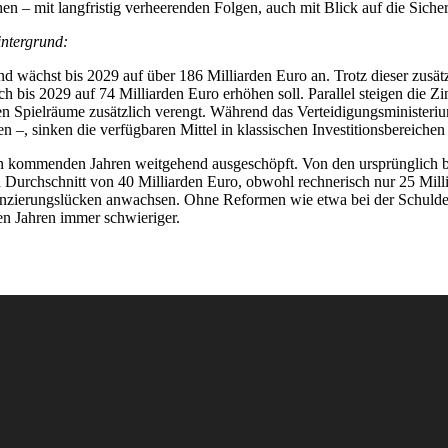
schen – mit langfristig verheerenden Folgen, auch mit Blick auf die Sich
intergrund:
wächst bis 2029 auf über 186 Milliarden Euro an. Trotz dieser zusätzli
h bis 2029 auf 74 Milliarden Euro erhöhen soll. Parallel steigen die
hen Spielräume zusätzlich verengt. Während das Verteidigungsministeriu
 –, sinken die verfügbaren Mittel in klassischen Investitionsbereichen
en kommenden Jahren weitgehend ausgeschöpft. Von den ursprünglich 
 Durchschnitt von 40 Milliarden Euro, obwohl rechnerisch nur 25 Mill
Finanzierungslücken anwachsen. Ohne Reformen wie etwa bei der Schuld
n Jahren immer schwieriger.