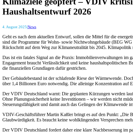
Klimaziele geopfert – VDIV kriti
Haushaltsentwurf 2026
4. August 2025
|
News
Geht es nach dem aktuellen Entwurf, sollen die Mittel für die energe
sind die Programme für Wohn- sowie Nichtwohngebäude (BEG WG und
Rückschritt auf dem Weg zur Klimaneutralität bis 2045. Klimapolitik m
Das ist ein fatales Signal an die Praxis: Immobilienverwaltungen im
Engagement braucht Verlässlichkeit und keine haushaltspolitischen 
die finanziellen Grundlagen dafür gestrichen.
Der Gebäudebestand ist der schlafende Riese der Wärmewende. Doch st
über 1,4 Billionen Euro notwendig. Die alleinige Konzentration auf E
Der VDIV Deutschland warnt: Die geplanten Kürzungen werden laufen
Ohne Planungssicherheit keine Investitionen – wir werden nicht müde,
Steuerungsfähigkeit und damit auch das Gelingen der Klimawende im
VDIV-Geschäftsführer Martin Kaßler bringt es auf den Punkt: „Die B
Glaubwürdigkeit. Es braucht keine wohlklingenden Versprechen mehr, 
Der VDIV Deutschland fordert daher eine klare Nachbesserung im parl