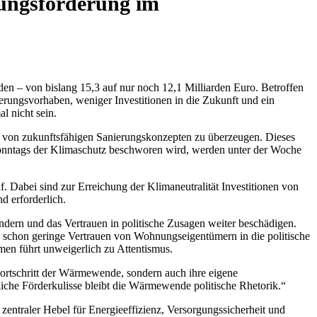
rungsförderung im
den – von bislang 15,3 auf nur noch 12,1 Milliarden Euro. Betroffen
gsvorhaben, weniger Investitionen in die Zukunft und ein
l nicht sein.
en von zukunftsfähigen Sanierungskonzepten zu überzeugen. Dieses
 sonntags der Klimaschutz beschworen wird, werden unter der Woche
 Dabei sind zur Erreichung der Klimaneutralität Investitionen von
d erforderlich.
ern und das Vertrauen in politische Zusagen weiter beschädigen.
in schon geringe Vertrauen von Wohnungseigentümern in die politische
en führt unweigerlich zu Attentismus.
ortschritt der Wärmewende, sondern auch ihre eigene
iche Förderkulisse bleibt die Wärmewende politische Rhetorik.“
entraler Hebel für Energieeffizienz, Versorgungssicherheit und