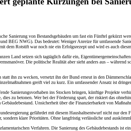
siert geplante Kürzungen bei Sanie
tische Sanierung von Bestandsgebäuden um fast ein Fünftel gekürzt wer
 BEG NWG). Das bedeutet: Weniger Anreize für umfassende Sanierun
it dem Rotstift war noch nie ein Erfolgsrezept und wird es auch diesma
 ganzen Land setzen sich tagtäglich dafür ein, Eigentümergemeinschaft
Bremsmanöver. Die politische Realität aber sieht anders aus – während
att ihn zu wecken, versetzt ihn der Bund erneut in den Dämmerschlaf.
inzelmaßnahmen greift viel zu kurz. Ein umfassender Ansatz ist dringen
de Sanierungsvorhaben ins Stocken bringen, künftige Projekte verhind
 dies zu betonen. Wer bei der Förderung spart, der riskiert das ohneh
 Gebäudebestand. Unsicherheit über die Finanzierbarkeit von Maßnahm
undesregierung gefährdet mit diesem Haushaltsentwurf nicht nur den F
sondern klare Prioritäten. Ohne langfristig verlässliche und auskömml
amentarischen Verfahren. Die Sanierung des Gebäudebestands ist ein z