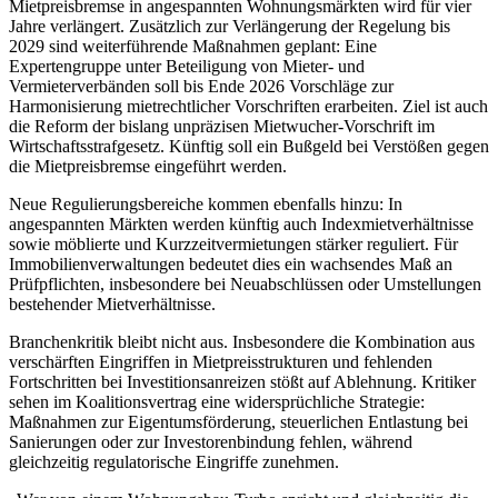
Mietpreisbremse in angespannten Wohnungsmärkten wird für vier
Jahre verlängert. Zusätzlich zur Verlängerung der Regelung bis
2029 sind weiterführende Maßnahmen geplant: Eine
Expertengruppe unter Beteiligung von Mieter- und
Vermieterverbänden soll bis Ende 2026 Vorschläge zur
Harmonisierung mietrechtlicher Vorschriften erarbeiten. Ziel ist auch
die Reform der bislang unpräzisen Mietwucher-Vorschrift im
Wirtschaftsstrafgesetz. Künftig soll ein Bußgeld bei Verstößen gegen
die Mietpreisbremse eingeführt werden.
Neue Regulierungsbereiche kommen ebenfalls hinzu: In
angespannten Märkten werden künftig auch Indexmietverhältnisse
sowie möblierte und Kurzzeitvermietungen stärker reguliert. Für
Immobilienverwaltungen bedeutet dies ein wachsendes Maß an
Prüfpflichten, insbesondere bei Neuabschlüssen oder Umstellungen
bestehender Mietverhältnisse.
Branchenkritik bleibt nicht aus. Insbesondere die Kombination aus
verschärften Eingriffen in Mietpreisstrukturen und fehlenden
Fortschritten bei Investitionsanreizen stößt auf Ablehnung. Kritiker
sehen im Koalitionsvertrag eine widersprüchliche Strategie:
Maßnahmen zur Eigentumsförderung, steuerlichen Entlastung bei
Sanierungen oder zur Investorenbindung fehlen, während
gleichzeitig regulatorische Eingriffe zunehmen.