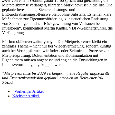
„Wer von einem Wohnungsbau-Turbo spricht und gleichzeitig die
Mietpreisbremse verlängert, führt den Markt bewusst in die Irre. Die
geplante Investitions-, Steuerentlastungs- und
Entbürokratisierungsoffensive bleibt ohne Substanz. Es fehlen klare
Maßnahmen zur Eigentumsförderung, zur steuerlichen Entlastung
von Sanierungen und zur Rückgewinnung von Vertrauen bei
Investoren“, kommentiert Martin Kaßler, VDIV-Geschäftsführer, die
Verlängerung.
Für Immobilienverwaltungen gilt: Die Mietpreisbremse bleibt ein
zentrales Thema – nicht nur bei Wiedervermietung, sondern künftig
auch bei Vertragsformen wie Index- oder Zeitmieten. Prozesse zur
Mietpreisprüfung, Dokumentation und Kommunikation mit
Eigentümern müssen angepasst und eng an die Entwicklungen in
Landesverordnungen gekoppelt werden.
“Mietpreisbremse bis 2029 verlängert – neue Regulierungsschritte
und Expertenkommission geplant” erschien im Newsletter 04-
2/2025
Vorheriger Artikel
Nächster Artikel