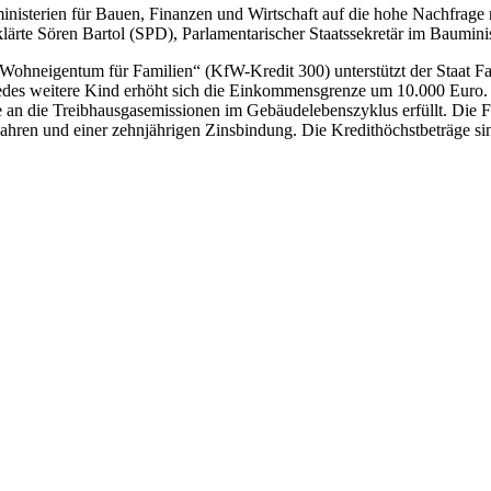
sministerien für Bauen, Finanzen und Wirtschaft auf die hohe Nachfra
lärte Sören Bartol (SPD), Parlamentarischer Staatssekretär im Baumin
neigentum für Familien“ (KfW-Kredit 300) unterstützt der Staat Fam
es weitere Kind erhöht sich die Einkommensgrenze um 10.000 Euro. G
e an die Treibhausgasemissionen im Gebäudelebenszyklus erfüllt. Die F
5 Jahren und einer zehnjährigen Zinsbindung. Die Kredithöchstbeträge s