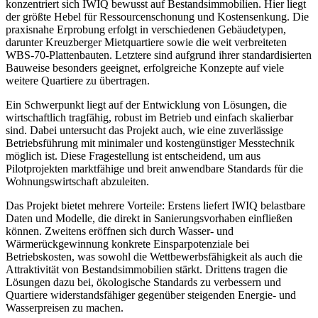
konzentriert sich IWIQ bewusst auf Bestandsimmobilien. Hier liegt
der größte Hebel für Ressourcenschonung und Kostensenkung. Die
praxisnahe Erprobung erfolgt in verschiedenen Gebäudetypen,
darunter Kreuzberger Mietquartiere sowie die weit verbreiteten
WBS-70-Plattenbauten. Letztere sind aufgrund ihrer standardisierten
Bauweise besonders geeignet, erfolgreiche Konzepte auf viele
weitere Quartiere zu übertragen.
Ein Schwerpunkt liegt auf der Entwicklung von Lösungen, die
wirtschaftlich tragfähig, robust im Betrieb und einfach skalierbar
sind. Dabei untersucht das Projekt auch, wie eine zuverlässige
Betriebsführung mit minimaler und kostengünstiger Messtechnik
möglich ist. Diese Fragestellung ist entscheidend, um aus
Pilotprojekten marktfähige und breit anwendbare Standards für die
Wohnungswirtschaft abzuleiten.
Das Projekt bietet mehrere Vorteile: Erstens liefert IWIQ belastbare
Daten und Modelle, die direkt in Sanierungsvorhaben einfließen
können. Zweitens eröffnen sich durch Wasser- und
Wärmerückgewinnung konkrete Einsparpotenziale bei
Betriebskosten, was sowohl die Wettbewerbsfähigkeit als auch die
Attraktivität von Bestandsimmobilien stärkt. Drittens tragen die
Lösungen dazu bei, ökologische Standards zu verbessern und
Quartiere widerstandsfähiger gegenüber steigenden Energie- und
Wasserpreisen zu machen.