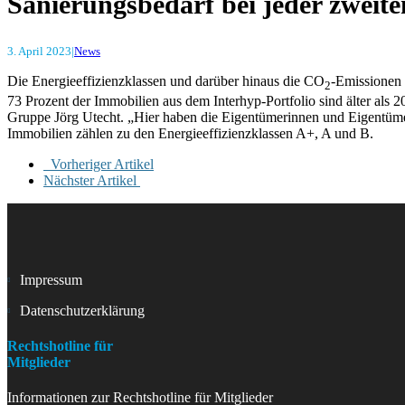
Sanierungsbedarf bei jeder zweit
3. April 2023
|
News
Die Energieeffizienzklassen und darüber hinaus die CO
-Emissionen 
2
73 Prozent der Immobilien aus dem Interhyp-Portfolio sind älter als 2
Gruppe Jörg Utecht. „Hier haben die Eigentümerinnen und Eigentümer i
Immobilien zählen zu den Energieeffizienzklassen A+, A und B.
Vorheriger Artikel
Nächster Artikel
Impressum
Datenschutzerklärung
Rechtshotline für
Mitglieder
Informationen zur Rechtshotline für Mitglieder