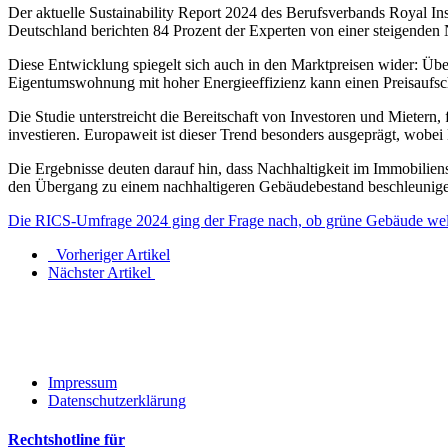
Der aktuelle Sustainability Report 2024 des Berufsverbands Royal In
Deutschland berichten 84 Prozent der Experten von einer steigende
Diese Entwicklung spiegelt sich auch in den Marktpreisen wider: Über
Eigentumswohnung mit hoher Energieeffizienz kann einen Preisaufschl
Die Studie unterstreicht die Bereitschaft von Investoren und Mietern,
investieren. Europaweit ist dieser Trend besonders ausgeprägt, wobei
Die Ergebnisse deuten darauf hin, dass Nachhaltigkeit im Immobiliens
den Übergang zu einem nachhaltigeren Gebäudebestand beschleunigen
Die RICS-Umfrage 2024 ging der Frage nach, ob grüne Gebäude weltw
Vorheriger Artikel
Nächster Artikel
Impressum
Datenschutzerklärung
Rechtshotline für