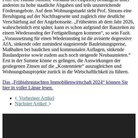
anderem zu hohe staatliche Abgaben und teils unzureichende
Förderangebote. Auf dem Wohnungsmarkt sieht Prof. Simons eine
Beruhigung auf der Nachfrageseite und zugleich eine deutliche
Verschärfung auf der Angebotsseite. „Frühestens ab dem Jahr 2026,
wahrscheinlich erst später, kann es schon aufgrund der Bauzeiten zu
einem Wiederanstieg der Fertigstellungen kommen“, so sein Fazit.
„Voraussetzung für einen Wiederanstieg ist die avisierte degressive
AfA, sinkende oder zumindest stagnierende Bauleistungspreise,
Maßhalten bei baulichen und kommunalen Auflagen, sinkende
Baulandpreise sowie zudem auch noch steigende Neubaumieten.“
Erst in der Summe könne es gelingen, die Auswirkungen der
gestiegenen Zinsen auf die „Kostenmiete“ auszugleichen und
Wohnungsbauprojekte zurück in die Wirtschaftlichkeit zu führen.
Das „Frühjahrgutachten Immobilienwirtschaft 2024“ können Sie
hier in voller Länge lesen.
Vorheriger Artikel
Nächster Artikel