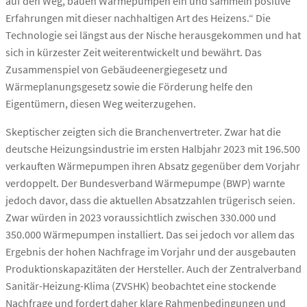
auf den Weg, bauen Wärmepumpen ein und sammeln positive
Erfahrungen mit dieser nachhaltigen Art des Heizens.“ Die
Technologie sei längst aus der Nische herausgekommen und hat
sich in kürzester Zeit weiterentwickelt und bewährt. Das
Zusammenspiel von Gebäudeenergiegesetz und
Wärmeplanungsgesetz sowie die Förderung helfe den
Eigentümern, diesen Weg weiterzugehen.
Skeptischer zeigten sich die Branchenvertreter. Zwar hat die
deutsche Heizungsindustrie im ersten Halbjahr 2023 mit 196.500
verkauften Wärmepumpen ihren Absatz gegenüber dem Vorjahr
verdoppelt. Der Bundesverband Wärmepumpe (BWP) warnte
jedoch davor, dass die aktuellen Absatzzahlen trügerisch seien.
Zwar würden in 2023 voraussichtlich zwischen 330.000 und
350.000 Wärmepumpen installiert. Das sei jedoch vor allem das
Ergebnis der hohen Nachfrage im Vorjahr und der ausgebauten
Produktionskapazitäten der Hersteller. Auch der Zentralverband
Sanitär-Heizung-Klima (ZVSHK) beobachtet eine stockende
Nachfrage und fordert daher klare Rahmenbedingungen und