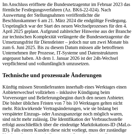
Im Anschluss eröffnete die Bundesnetzagentur im Februar 2023 das
förmliche Festlegungsverfahren (Az. BK6-22-024). Nach
Auswertung der Stellungnahmen veröffentlichte die
Beschlusskammer 6 am 21. März 2024 die endgültige Festlegung.
Ursprünglich war der Start des neuen Wechselprozesses für den 4.
April 2025 geplant. Aufgrund zahlreicher Hinweise aus der Branche
zur technischen Komplexität verlängerte die Bundesnetzagentur die
Umsetzungsfrist für Dienstleister – jedoch nur um zwei Monate bis
zum 6. Juni 2025. Bis zu diesem Datum müssen alle betroffenen
Unternehmen ihre Prozesse, IT-Systeme und Datenstrukturen
angepasst haben. Ab dem 1. Januar 2026 ist der 24h-Wechsel
verpflichtend und vollumfänglich umzusetzen.
Technische und prozessuale Änderungen
Künftig müssen Stromlieferanten innerhalb eines Werktages einen
Anbieterwechsel vollziehen – inklusive Kündigung beim
Vorversorger und Belieferungsbeginn durch den neuen Anbieter.
Die bisher üblichen Fristen von 7 bis 10 Werktagen gelten nicht
mehr. Rückwirkende Vertragsänderungen, wie sie bislang bei
verspäteter Einzugs- oder Auszugsanzeige noch möglich waren,
sind nicht mehr zulässig. Die Identifikation der Verbrauchsstelle
erfolgt ausschließlich über die eindeutige Marktlokations-ID (MaLo-
ID). Falls einem Kunden diese nicht vorliegt, muss der zuständige